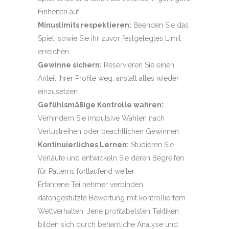
Einheiten auf
Minuslimits respektieren:
Beenden Sie das
Spiel, sowie Sie ihr zuvor festgelegtes Limit
erreichen
Gewinne sichern:
Reservieren Sie einen
Anteil Ihrer Profite weg, anstatt alles wieder
einzusetzen
Gefühlsmäßige Kontrolle wahren:
Verhindern Sie impulsive Wahlen nach
Verlustreihen oder beachtlichen Gewinnen
Kontinuierliches Lernen:
Studieren Sie
Verläufe und entwickeln Sie deren Begreifen
für Patterns fortlaufend weiter
Erfahrene Teilnehmer verbinden
datengestützte Bewertung mit kontrolliertem
Wettverhalten. Jene profitabelsten Taktiken
bilden sich durch beharrliche Analyse und