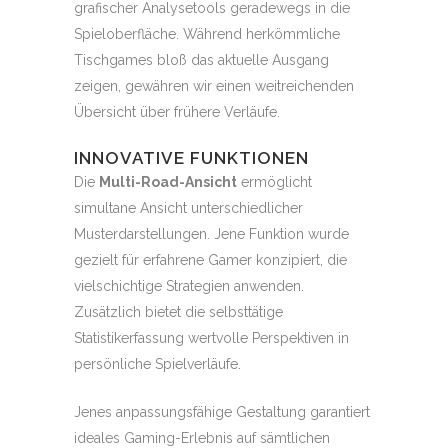
grafischer Analysetools geradewegs in die
Spieloberfläche. Während herkömmliche
Tischgames bloß das aktuelle Ausgang
zeigen, gewähren wir einen weitreichenden
Übersicht über frühere Verläufe.
INNOVATIVE FUNKTIONEN
Die
Multi-Road-Ansicht
ermöglicht
simultane Ansicht unterschiedlicher
Musterdarstellungen. Jene Funktion wurde
gezielt für erfahrene Gamer konzipiert, die
vielschichtige Strategien anwenden.
Zusätzlich bietet die selbsttätige
Statistikerfassung wertvolle Perspektiven in
persönliche Spielverläufe.
Jenes anpassungsfähige Gestaltung garantiert
ideales Gaming-Erlebnis auf sämtlichen