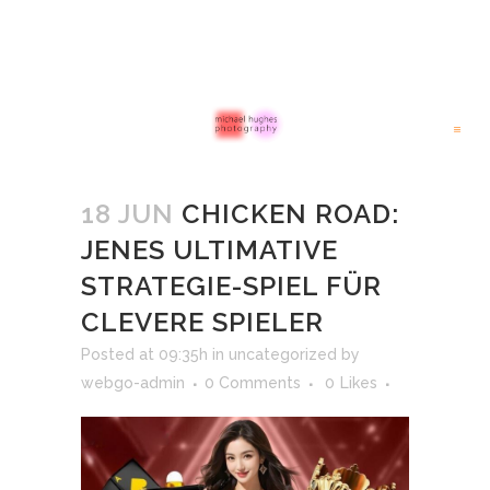
18 JUN
CHICKEN ROAD:
JENES ULTIMATIVE
STRATEGIE-SPIEL FÜR
CLEVERE SPIELER
Posted at 09:35h
in
uncategorized
by
webgo-admin
0 Comments
0
Likes