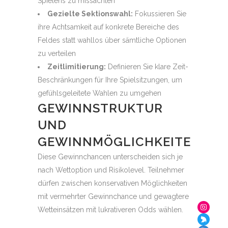
Spielens zu missachten
Gezielte Sektionswahl:
Fokussieren Sie
ihre Achtsamkeit auf konkrete Bereiche des
Feldes statt wahllos über sämtliche Optionen
zu verteilen
Zeitlimitierung:
Definieren Sie klare Zeit-
Beschränkungen für Ihre Spielsitzungen, um
gefühlsgeleitete Wahlen zu umgehen
GEWINNSTRUKTUR
UND
GEWINNMÖGLICHKEITEN
Diese Gewinnchancen unterscheiden sich je
nach Wettoption und Risikolevel. Teilnehmer
Instagram
dürfen zwischen konservativen Möglichkeiten
mit vermehrter Gewinnchance und gewagtere
Mastodon
Twitter
Wetteinsätzen mit lukrativeren Odds wählen.