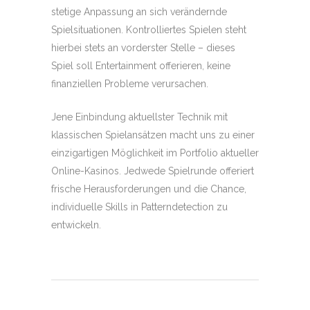
stetige Anpassung an sich verändernde
Spielsituationen. Kontrolliertes Spielen steht
hierbei stets an vorderster Stelle – dieses
Spiel soll Entertainment offerieren, keine
finanziellen Probleme verursachen.
Jene Einbindung aktuellster Technik mit
klassischen Spielansätzen macht uns zu einer
einzigartigen Möglichkeit im Portfolio aktueller
Online-Kasinos. Jedwede Spielrunde offeriert
frische Herausforderungen und die Chance,
individuelle Skills in Patterndetection zu
entwickeln.